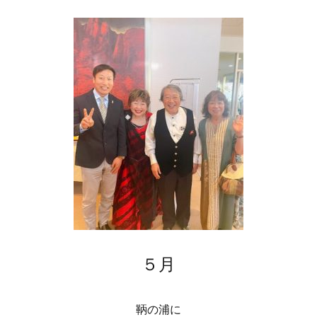
５月
鞆の浦に