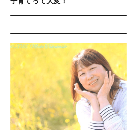
ゲ
子育てって大変！
次
の
ー
投
シ
稿:
ョ
ン