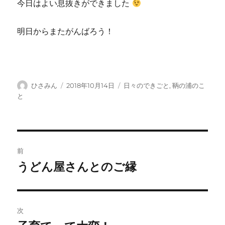
今日はよい息抜きができました
明日からまたがんばろう！
投
投
カ
ひさみん
2018年10月14日
日々のできごと
,
鞆の浦のこ
稿
稿
テ
と
者
日:
ゴ
リ
ー
投
前
稿
うどん屋さんとのご縁
前
の
ナ
投
ビ
稿:
次