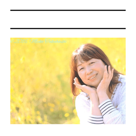
の
ー
投
シ
稿:
ョ
ン