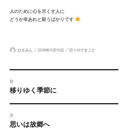
人のために心を尽くす人に
どうか幸あれと願うばかりです
投
投
カ
ひさみん
2018年11月10日
日々のできごと
稿
稿
テ
者
日:
ゴ
リ
ー
投
前
稿
移りゆく季節に
前
の
ナ
投
ビ
稿:
次
ゲ
思いは故郷へ
次