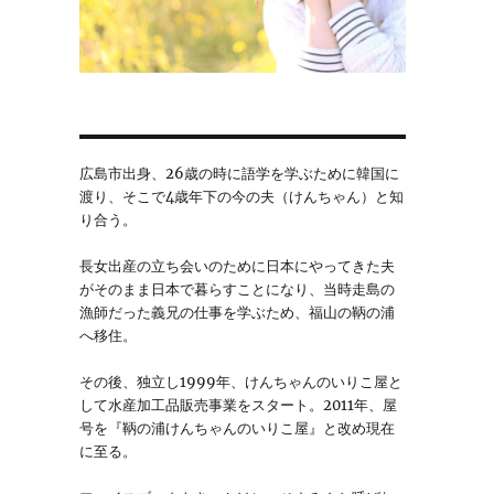
広島市出身、26歳の時に語学を学ぶために韓国に
渡り、そこで4歳年下の今の夫（けんちゃん）と知
り合う。
長女出産の立ち会いのために日本にやってきた夫
がそのまま日本で暮らすことになり、当時走島の
漁師だった義兄の仕事を学ぶため、福山の鞆の浦
へ移住。
その後、独立し1999年、けんちゃんのいりこ屋と
して水産加工品販売事業をスタート。2011年、屋
号を『鞆の浦けんちゃんのいりこ屋』と改め現在
に至る。