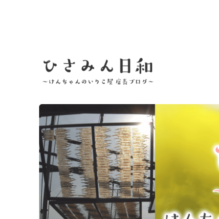
瀬戸内・鞆の浦でちりめんじゃこや煮干し、いりこなど、美味
ひさみん日和