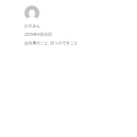
投
ひさみん
稿
投
2019年9月25日
者
稿
カ
お仕事のこと
,
日々のできごと
日:
テ
ゴ
リ
ー