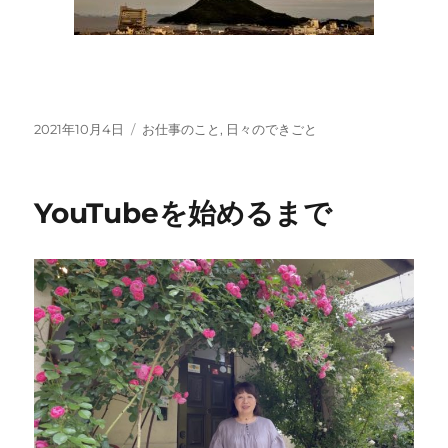
投
カ
2021年10月4日
お仕事のこと
,
日々のできごと
稿
テ
日:
ゴ
リ
YouTubeを始めるまで
ー